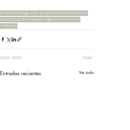
terapia
psicología
amor propio
desarrollo
emociones
neurociencia.
autocuidado
regulación emocional
validación
Entradas recientes
Ver todo