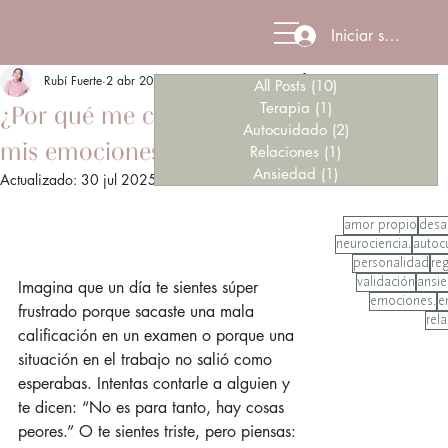
Iniciar sesión
Rubí Fuerte
2 abr 2025
2 min de lectura
All Posts
(10)
10 entradas
Terapia
(1)
1 entrada
¿Por qué me cuesta validar
Autocuidado
(2)
2 entradas
mis emociones?
Relaciones
(1)
1 entrada
Ansiedad
(1)
1 entrada
Actualizado:
30 jul 2025
amor propio
desa
neurociencia.
autoc
personalidad
re
validación
ansi
Imagina que un día te sientes súper 
emociones.
e
frustrado porque sacaste una mala 
rel
calificación en un examen o porque una 
situación en el trabajo no salió como 
esperabas. Intentas contarle a alguien y 
te dicen: “No es para tanto, hay cosas 
peores.” O te sientes triste, pero piensas: 