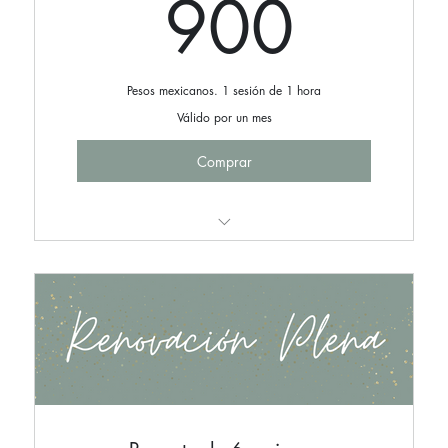
900
900
Pesos mexicanos. 1 sesión de 1 hora
Válido por un mes
Comprar
Sesión Individual