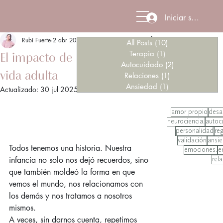
Iniciar sesión
Rubí Fuerte
2 abr 2025
3 min de lectura
All Posts
(10)
10 entradas
Terapia
(1)
1 entrada
El impacto de la infancia en la
Autocuidado
(2)
2 entradas
vida adulta
Relaciones
(1)
1 entrada
Ansiedad
(1)
1 entrada
Actualizado:
30 jul 2025
amor propio
desa
neurociencia.
autoc
personalidad
re
validación
ansi
Todos tenemos una historia. Nuestra 
emociones.
e
infancia no solo nos dejó recuerdos, sino 
rel
que también moldeó la forma en que 
vemos el mundo, nos relacionamos con 
los demás y nos tratamos a nosotros 
mismos.
A veces, sin darnos cuenta, repetimos 